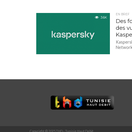
EN BREF
3.6K
Des f
des vu
Kaspe
Kaspersk
Networks
Copyright © 2025 THD - Tunisie Haut Debit.