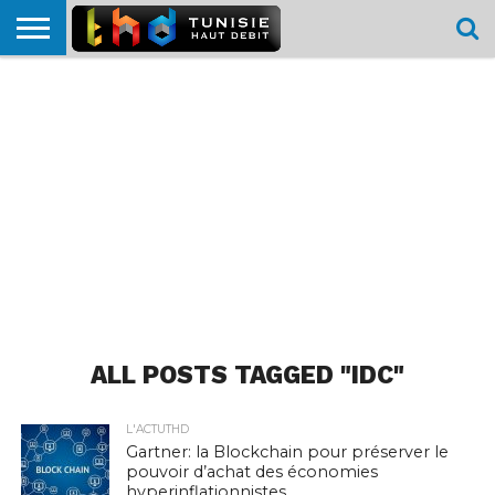
HOME
L’ACTUTHD
EN
PODCASTS
TEST
COMPARATIF
CARTE DE
CONTACT
BREF
DÉBIT
DÉBIT
COUVERTURE
MOBILE
MOBILE
ALL POSTS TAGGED "IDC"
L'ACTUTHD
Gartner: la Blockchain pour préserver le
pouvoir d’achat des économies
hyperinflationnistes