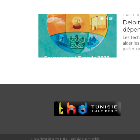
L'ACTUTH
4.8K
Deloi
dépen
Les tech
aider le
parler, n
Copyright © 2025 THD - Tunisie Haut Debit.