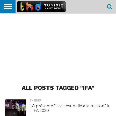
HOME
L’ACTUTHD
EN
PODCASTS
TEST
COMPARATIF
CARTE DE
CONTACT
BREF
DÉBIT
DÉBIT
COUVERTURE
MOBILE
MOBILE
ALL POSTS TAGGED "IFA"
EN BREF
LG présente “la vie est belle à la maison” à
l’ IFA 2020