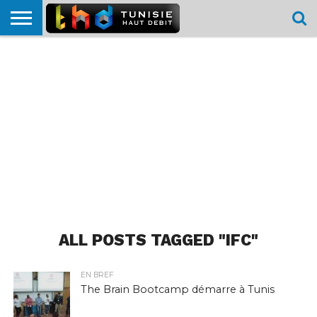
HOME
L’ACTUTHD
EN
PODCASTS
TEST
COMPARATIF
CARTE DE
CONTACT
BREF
DÉBIT
DÉBIT
COUVERTURE
MOBILE
MOBILE
ALL POSTS TAGGED "IFC"
EN BREF
The Brain Bootcamp démarre à Tunis