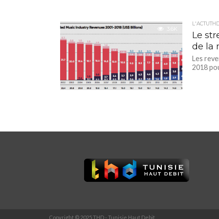
L'ACTUTH
3.6K
Le str
de la
Les reve
2018 pou
Copyright © 2025 THD - Tunisie Haut Debit.