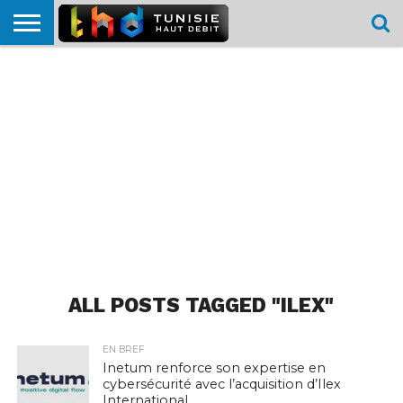
HOME
L’ACTUTHD
EN
PODCASTS
TEST
COMPARATIF
CARTE DE
CONTACT
BREF
DÉBIT
DÉBIT
COUVERTURE
MOBILE
MOBILE
ALL POSTS TAGGED "ILEX"
EN BREF
Inetum renforce son expertise en
cybersécurité avec l’acquisition d’Ilex
International