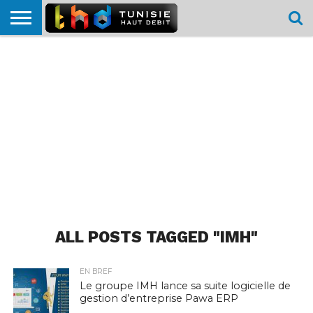
HOME
L’ACTUTHD
EN
PODCASTS
TEST
COMPARATIF
CARTE DE
CONTACT
BREF
DÉBIT
DÉBIT
COUVERTURE
MOBILE
MOBILE
ALL POSTS TAGGED "IMH"
EN BREF
Le groupe IMH lance sa suite logicielle de
gestion d’entreprise Pawa ERP