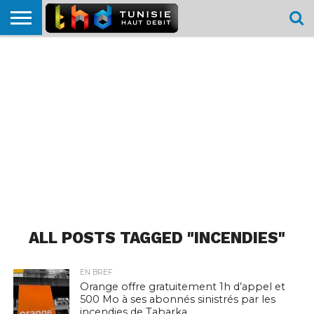
HOME
L’ACTUTHD
EN
PODCASTS
TEST
COMPARATIF
CARTE DE
CONTACT
BREF
DÉBIT
DÉBIT
COUVERTURE
MOBILE
MOBILE
ALL POSTS TAGGED "INCENDIES"
EN BREF
Orange offre gratuitement 1h d’appel et
500 Mo à ses abonnés sinistrés par les
incendies de Tabarka