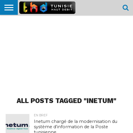
HOME
L’ACTUTHD
EN
PODCASTS
TEST
COMPARATIF
CARTE DE
CONTACT
BREF
DÉBIT
DÉBIT
COUVERTURE
MOBILE
MOBILE
ALL POSTS TAGGED "INETUM"
EN BREF
Inetum chargé de la modernisation du
système d’information de la Poste
tunisienne