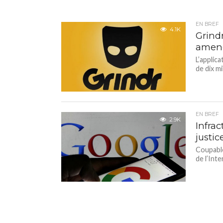
EN BREF
4.1K
Grind
amend
L’applic
de dix m
EN BREF
2.9K
Infra
justic
Coupable
de l’Int