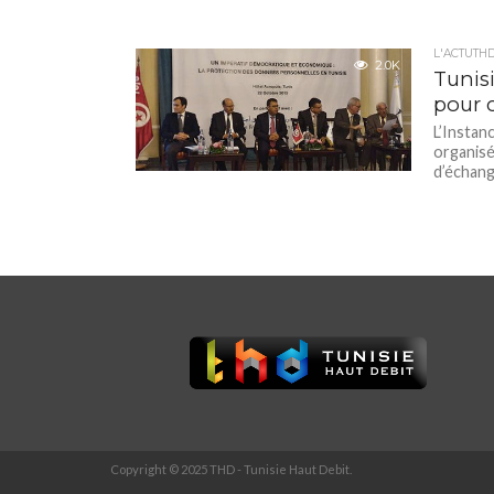
L'ACTUTH
2.0K
Tunis
pour 
L’Instan
organisé
d’échange
Copyright © 2025 THD - Tunisie Haut Debit.