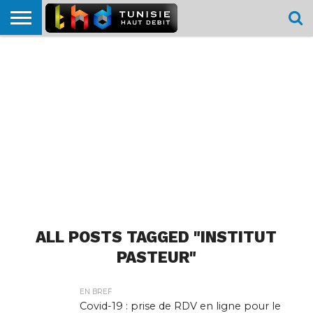
HOME
L’ACTUTHD
EN
PODCASTS
TEST
COMPARATIF
CARTE DE
CONTACT
BREF
DÉBIT
DÉBIT
COUVERTURE
MOBILE
MOBILE
ALL POSTS TAGGED "INSTITUT
PASTEUR"
EN BREF
Covid-19 : prise de RDV en ligne pour le