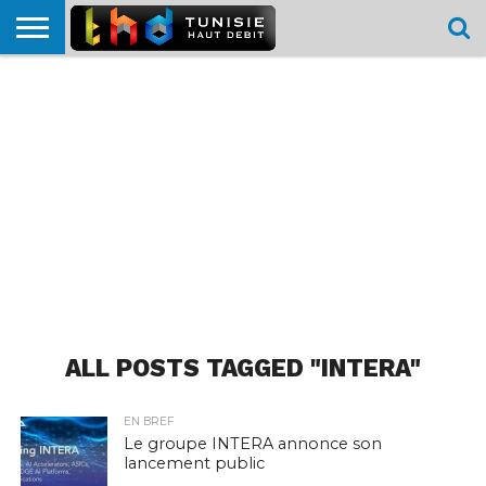
HOME
L’ACTUTHD
EN
PODCASTS
TEST
COMPARATIF
CARTE DE
CONTACT
BREF
DÉBIT
DÉBIT
COUVERTURE
MOBILE
MOBILE
ALL POSTS TAGGED "INTERA"
EN BREF
Le groupe INTERA annonce son
lancement public