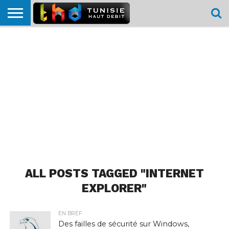
HOME
L’ACTUTHD
EN
PODCASTS
TEST
COMPARATIF
CARTE DE
CONTACT
BREF
DÉBIT
DÉBIT
COUVERTURE
MOBILE
MOBILE
ALL POSTS TAGGED "INTERNET
EXPLORER"
EN BREF
Des failles de sécurité sur Windows,