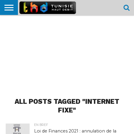
HOME
L’ACTUTHD
EN
PODCASTS
TEST
COMPARATIF
CARTE DE
CONTACT
BREF
DÉBIT
DÉBIT
COUVERTURE
MOBILE
MOBILE
ALL POSTS TAGGED "INTERNET
FIXE"
EN BREF
Loi de Finances 2021 : annulation de la