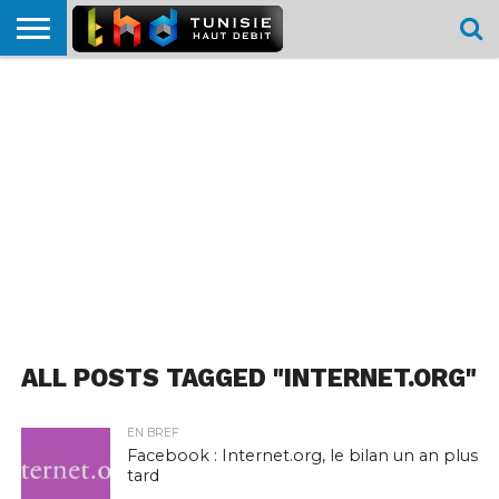
HOME
L’ACTUTHD
EN
PODCASTS
TEST
COMPARATIF
CARTE DE
CONTACT
BREF
DÉBIT
DÉBIT
COUVERTURE
MOBILE
MOBILE
ALL POSTS TAGGED "INTERNET.ORG"
EN BREF
Facebook : Internet.org, le bilan un an plus
tard