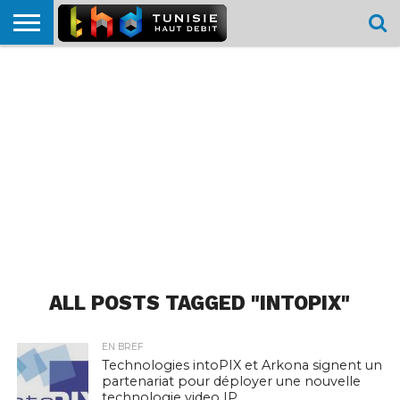
HOME
L’ACTUTHD
EN
PODCASTS
TEST
COMPARATIF
CARTE DE
CONTACT
BREF
DÉBIT
DÉBIT
COUVERTURE
MOBILE
MOBILE
ALL POSTS TAGGED "INTOPIX"
EN BREF
Technologies intoPIX et Arkona signent un
partenariat pour déployer une nouvelle
technologie video IP