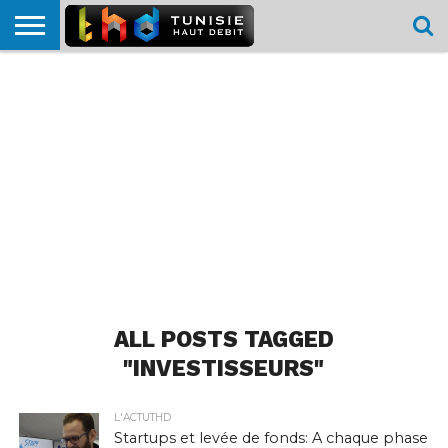
HOME
L’ACTUTHD
EN
PODCASTS
TEST
COMPARATIF
CARTE DE
CONTACT
BREF
DÉBIT
DÉBIT
COUVERTURE
MOBILE
MOBILE
ALL POSTS TAGGED
"INVESTISSEURS"
L'ACTUTHD
Startups et levée de fonds: A chaque phase