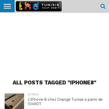
HOME
L’ACTUTHD
EN
PODCASTS
TEST
COMPARATIF
CARTE DE
CONTACT
BREF
DÉBIT
DÉBIT
COUVERTURE
MOBILE
MOBILE
ALL POSTS TAGGED "IPHONE8"
EN BREF
L’iPhone 8 chez Orange Tunisie à partir de
1049DT