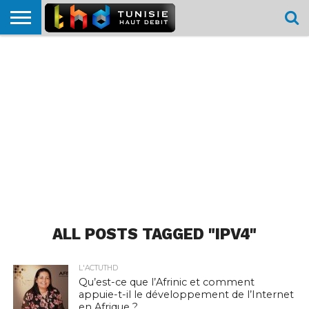
HOME
L’ACTUTHD
EN
PODCASTS
TEST
COMPARATIF
CARTE DE
CONTACT
BREF
DÉBIT
DÉBIT
COUVERTURE
MOBILE
MOBILE
ALL POSTS TAGGED "IPV4"
L'ACTUTHD
Qu’est-ce que l’Afrinic et comment
appuie-t-il le développement de l’Internet
en Afrique ?