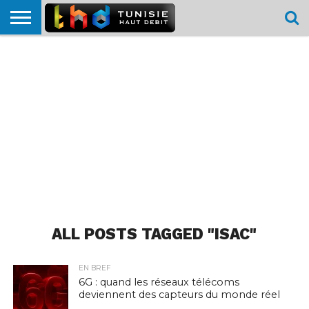
HOME
L’ACTUTHD
EN
PODCASTS
TEST
COMPARATIF
CARTE DE
CONTACT
BREF
DÉBIT
DÉBIT
COUVERTURE
MOBILE
MOBILE
ALL POSTS TAGGED "ISAC"
EN BREF
6G : quand les réseaux télécoms
deviennent des capteurs du monde réel