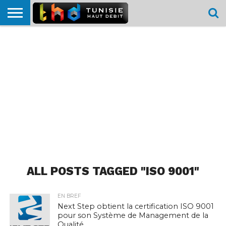
HOME
L’ACTUTHD
EN
PODCASTS
TEST
COMPARATIF
CARTE DE
CONTACT
BREF
DÉBIT
DÉBIT
COUVERTURE
MOBILE
MOBILE
ALL POSTS TAGGED "ISO 9001"
EN BREF
Next Step obtient la certification ISO 9001
pour son Système de Management de la
Qualité