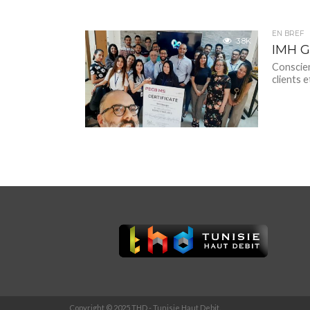
EN BREF
3.8K
IMH G
Conscien
clients 
Copyright © 2025 THD - Tunisie Haut Debit.