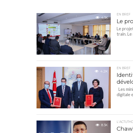
EN BREF
4.1K
Le pro
Le projet
train. L
EN BREF
4.2K
Identi
dével
Les mini
digitale 
L'ACTUTH
8.3K
Chawki