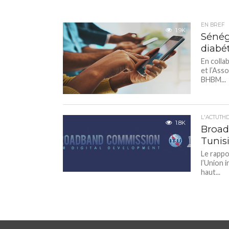
EN BREF
1.9K
Sénég
diabé
En colla
et l’Ass
BHBM...
L'ACTUTH
1.8K
Broad
Tunisi
Le rappo
l’Union 
haut...