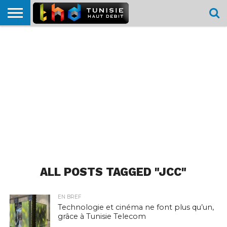
HOME
L’ACTUTHD
EN
PODCASTS
TEST
COMPARATIF
CARTE DE
CONTACT
BREF
DÉBIT
DÉBIT
COUVERTURE
MOBILE
MOBILE
ALL POSTS TAGGED "JCC"
EN BREF
Technologie et cinéma ne font plus qu’un,
grâce à Tunisie Telecom