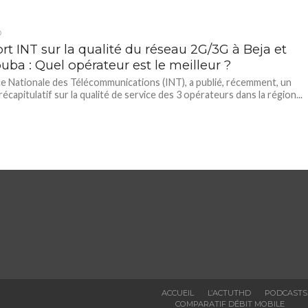
D
t INT sur la qualité du réseau 2G/3G à Beja et
ba : Quel opérateur est le meilleur ?
ce Nationale des Télécommunications (INT), a publié, récemment, un
écapitulatif sur la qualité de service des 3 opérateurs dans la région...
ACCUEIL
L’ACTUTHD
PODCASTS
COMPARATIF DÉBIT MOBILE