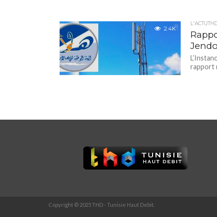
L'ACTUTH
2.4K
Rappor
Jendou
L’Instan
rapport r
Copyright © 2025 THD - Tunisie Haut Debit.