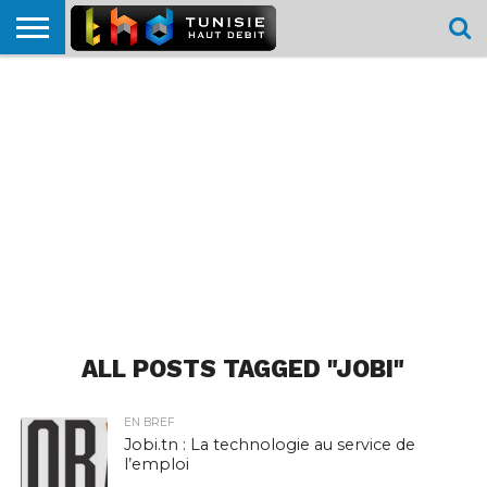
HOME
L’ACTUTHD
EN
PODCASTS
TEST
COMPARATIF
CARTE DE
CONTACT
BREF
DÉBIT
DÉBIT
COUVERTURE
MOBILE
MOBILE
ALL POSTS TAGGED "JOBI"
EN BREF
Jobi.tn : La technologie au service de
l’emploi