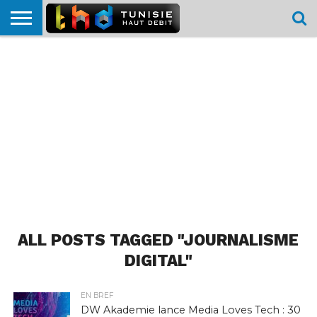
HOME
L’ACTUTHD
EN
PODCASTS
TEST
COMPARATIF
CARTE DE
CONTACT
BREF
DÉBIT
DÉBIT
COUVERTURE
MOBILE
MOBILE
ALL POSTS TAGGED "JOURNALISME
DIGITAL"
EN BREF
DW Akademie lance Media Loves Tech : 30