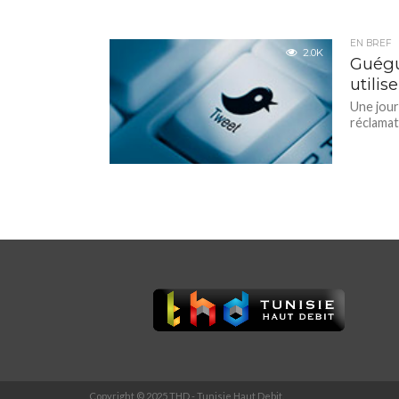
EN BREF
2.0K
Guégu
utilis
Une jour
réclamat
Copyright © 2025 THD - Tunisie Haut Debit.