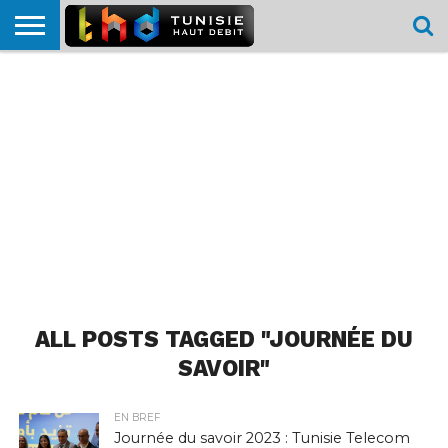
HOME
L’ACTUTHD
EN
PODCASTS
TEST
COMPARATIF
CARTE DE
CONTACT
BREF
DÉBIT
DÉBIT
COUVERTURE
MOBILE
MOBILE
ALL POSTS TAGGED "JOURNÉE DU
SAVOIR"
EN BREF
Journée du savoir 2023 : Tunisie Telecom