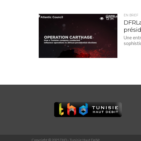
EN BREF
12.9K
DFRLa
présid
Une entr
sophisti
Copyright © 2025 THD - Tunisie Haut Debit.