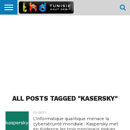
HOME
L’ACTUTHD
EN
PODCASTS
TEST
COMPARATIF
CARTE DE
CONTACT
BREF
DÉBIT
DÉBIT
COUVERTURE
MOBILE
MOBILE
ALL POSTS TAGGED "KASERSKY"
EN BREF
L’informatique quantique menace la
cybersécurité mondiale : Kaspersky met
en évidence les trois principaux risques