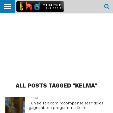
HOME
L’ACTUTHD
EN
PODCASTS
TEST
COMPARATIF
CARTE DE
CONTACT
BREF
DÉBIT
DÉBIT
COUVERTURE
MOBILE
MOBILE
ALL POSTS TAGGED "KELMA"
EN BREF
Tunisie Télécom récompense ses fidèles
gagnants du programme Kelma