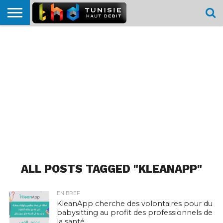
HOME
L’ACTUTHD
EN
PODCASTS
TEST
COMPARATIF
CARTE DE
CONTACT
BREF
DÉBIT
DÉBIT
COUVERTURE
MOBILE
MOBILE
ALL POSTS TAGGED "KLEANAPP"
EN BREF
KleanApp cherche des volontaires pour du
babysitting au profit des professionnels de
la santé