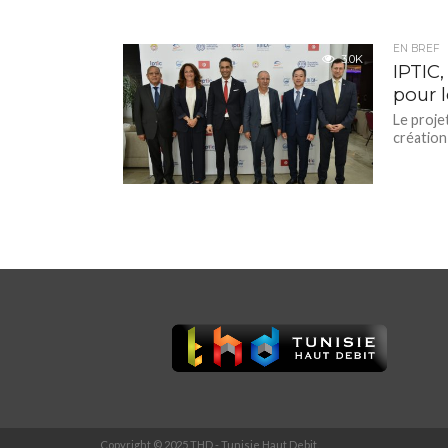
EN BREF
3.0K
IPTIC,
pour 
Le projet
création
Copyright © 2025 THD - Tunisie Haut Debit.