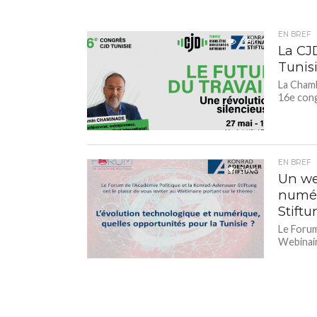
EN BREF
2.8K
La CJ
Tunis
La Chamb
16e cong
EN BREF
3.4K
Un we
numér
Stift
Le Forum
Webinair