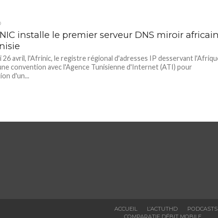
D
NIC installe le premier serveur DNS miroir africai
nisie
26 avril, l'Afrinic, le registre régional d'adresses IP desservant l'Afriqu
une convention avec l'Agence Tunisienne d'Internet (ATI) pour
tion d'un...
ACCUEIL
L’ACTUTHD
PODCASTS
COMPARATIF DÉBIT MOBILE