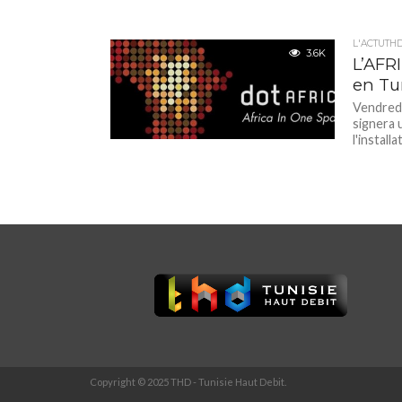
L'ACTUTH
3.6K
L’AFRI
en Tu
Vendredi 
signera 
l'installa
Copyright © 2025 THD - Tunisie Haut Debit.