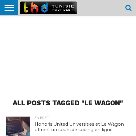
HOME
L’ACTUTHD
EN
PODCASTS
TEST
COMPARATIF
CARTE DE
CONTACT
BREF
DÉBIT
DÉBIT
COUVERTURE
MOBILE
MOBILE
ALL POSTS TAGGED "LE WAGON"
EN BREF
Honoris United Universities et Le Wagon
offrent un cours de coding en ligne