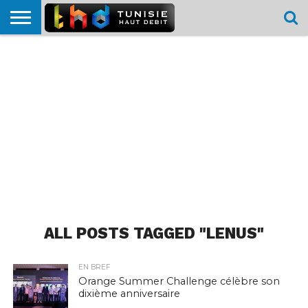
HOME
L’ACTUTHD
EN
PODCASTS
TEST
COMPARATIF
CARTE DE
CONTACT
BREF
DÉBIT
DÉBIT
COUVERTURE
MOBILE
MOBILE
ALL POSTS TAGGED "LENUS"
EN BREF
Orange Summer Challenge célèbre son
dixième anniversaire