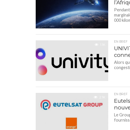
l’Afri
Pendant 
marginal
000 kilo
EN BREF
1.1K
UNIVIT
connec
Alors qu
congesti
EN BREF
2.1K
Eutel
nouve
Le Group
fourniss