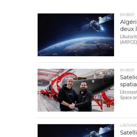
EN BREF
2.8K
Algér
deux l
L’Autori
(ARPCE) 
EN BREF
1.3K
Satel
spati
L’écosys
Space on
L'ACTUTH
1.8K
Satell