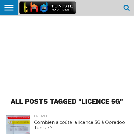
HOME
L’ACTUTHD
EN
PODCASTS
TEST
COMPARATIF
CARTE DE
CONTACT
BREF
DÉBIT
DÉBIT
COUVERTURE
MOBILE
MOBILE
ALL POSTS TAGGED "LICENCE 5G"
EN BREF
Combien a coûté la licence 5G à Ooredoo
Tunisie ?