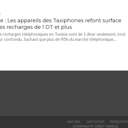
D
e : Les appareils des Taxiphones refont surface
es recharges de 1 DT et plus
 recharges téléphoniques en Tunisie sont de 1 dinar seulement, tout
r confondu. Sachant que plus de 90% du marché téléphonique...
ACCUEIL
L’ACTUTHD
PODCASTS
COMPARATIF DÉBIT MOBILE