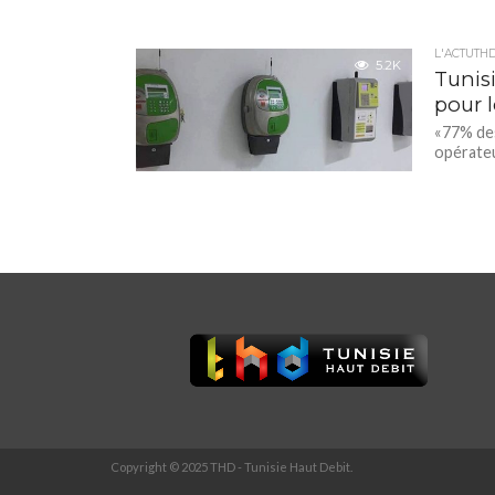
L'ACTUTH
5.2K
Tunisi
pour l
«77% des
opérateu
Copyright © 2025 THD - Tunisie Haut Debit.