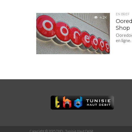
EN BREF
4.2K
Oored
Shop
Ooredoo 
en ligne
Copyright © 2025 THD - Tunisie Haut Debit.