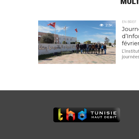
MULT
EN BREF
2.3K
Journé
d’Info
févrie
L’Instit
journées 