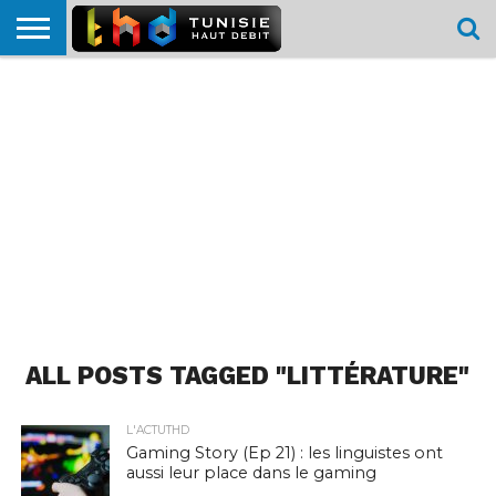
HOME
L’ACTUTHD
EN
PODCASTS
TEST
COMPARATIF
CARTE DE
CONTACT
BREF
DÉBIT
DÉBIT
COUVERTURE
MOBILE
MOBILE
ALL POSTS TAGGED "LITTÉRATURE"
L'ACTUTHD
Gaming Story (Ep 21) : les linguistes ont
aussi leur place dans le gaming