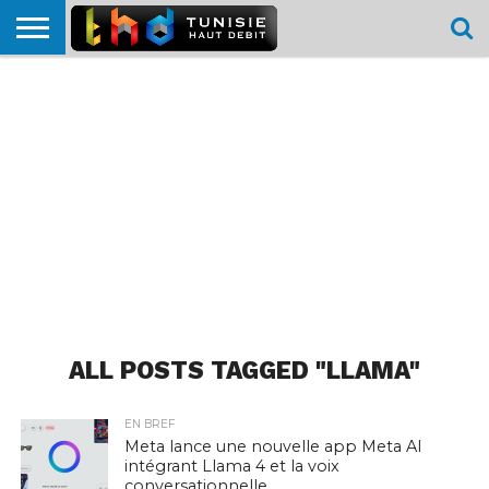
HOME
L’ACTUTHD
EN
PODCASTS
TEST
COMPARATIF
CARTE DE
CONTACT
BREF
DÉBIT
DÉBIT
COUVERTURE
MOBILE
MOBILE
ALL POSTS TAGGED "LLAMA"
EN BREF
Meta lance une nouvelle app Meta AI
intégrant Llama 4 et la voix
conversationnelle