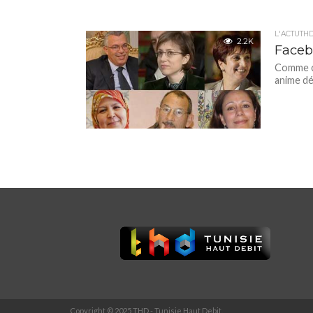
L'ACTUTH
2.2K
Faceb
Comme ci
anime dé
Copyright © 2025 THD - Tunisie Haut Debit.