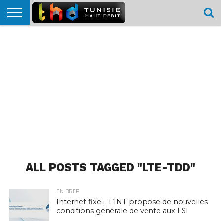
HOME
L’ACTUTHD
EN
PODCASTS
TEST
COMPARATIF
CARTE DE
CONTACT
BREF
DÉBIT
DÉBIT
COUVERTURE
MOBILE
MOBILE
ALL POSTS TAGGED "LTE-TDD"
EN BREF
Internet fixe – L’INT propose de nouvelles
conditions générale de vente aux FSI